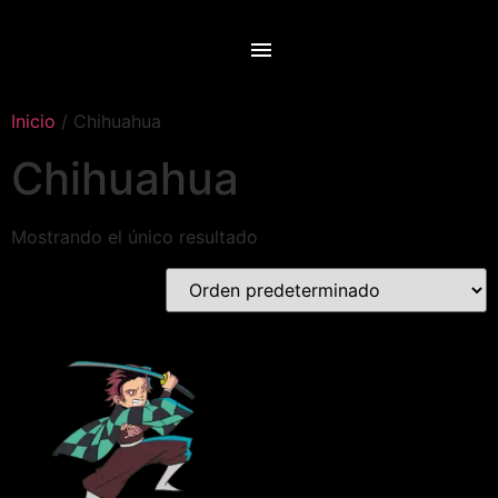
Inicio
/ Chihuahua
Chihuahua
Mostrando el único resultado